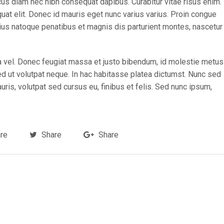
cus diam nec nibh consequat dapibus. Curabitur vitae risus enim.
quat elit. Donec id mauris eget nunc varius varius. Proin congue
rius natoque penatibus et magnis dis parturient montes, nascetur
rra vel. Donec feugiat massa et justo bibendum, id molestie metus
ed ut volutpat neque. In hac habitasse platea dictumst. Nunc sed
is, volutpat sed cursus eu, finibus et felis. Sed nunc ipsum,
re
Share
Share