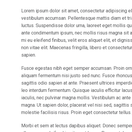
Lorem ipsum dolor sit amet, consectetur adipiscing el
vestibulum accumsan. Pellentesque mattis diam et tris
luctus. Suspendisse dolor urna, laoreet eget mollis qu
ante condimentum ipsum, nec mollis risus magna sit a
mi eu eleifend finibus, velit eros aliquet elit, et dign
non vitae elit. Maecenas fringilla, libero et consectet
sapien.
Fusce egestas nibh eget semper accumsan. Proin ornare
aliquam fermentum nisi justo sed nunc. Fusce rhoncus, 
sagittis odio sapien at ante. Praesent ultrices imperd
leo interdum fermentum. Quisque iaculis efficitur lac
iaculis, nec pulvinar magna mollis. Vestibulum ac ante 
magna. Ut sapien dolor, placerat vel nisi sed, sagittis s
molestie facilisis risus. Proin eget consectetur tellu
Morbi et sem at lectus dapibus aliquet. Donec sempe