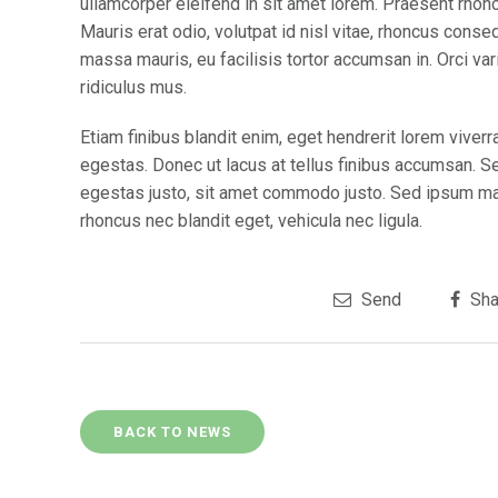
ullamcorper eleifend in sit amet lorem. Praesent rhon
Mauris erat odio, volutpat id nisl vitae, rhoncus conse
massa mauris, eu facilisis tortor accumsan in. Orci va
ridiculus mus.
Etiam finibus blandit enim, eget hendrerit lorem vive
egestas. Donec ut lacus at tellus finibus accumsan. S
egestas justo, sit amet commodo justo. Sed ipsum maur
rhoncus nec blandit eget, vehicula nec ligula.
Send
Sha
BACK TO NEWS