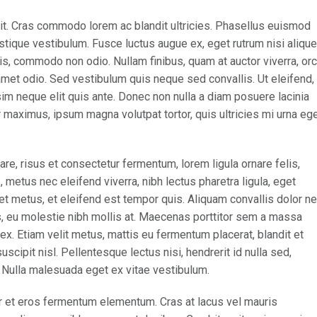
it. Cras commodo lorem ac blandit ultricies. Phasellus euismod
tique vestibulum. Fusce luctus augue ex, eget rutrum nisi alique
is, commodo non odio. Nullam finibus, quam at auctor viverra, orc
met odio. Sed vestibulum quis neque sed convallis. Ut eleifend,
issim neque elit quis ante. Donec non nulla a diam posuere lacinia
ur maximus, ipsum magna volutpat tortor, quis ultricies mi urna eg
, risus et consectetur fermentum, lorem ligula ornare felis,
metus nec eleifend viverra, nibh lectus pharetra ligula, eget
iet metus, et eleifend est tempor quis. Aliquam convallis dolor n
us, eu molestie nibh mollis at. Maecenas porttitor sem a massa
ex. Etiam velit metus, mattis eu fermentum placerat, blandit et
uscipit nisl. Pellentesque lectus nisi, hendrerit id nulla sed,
s. Nulla malesuada eget ex vitae vestibulum.
r et eros fermentum elementum. Cras at lacus vel mauris