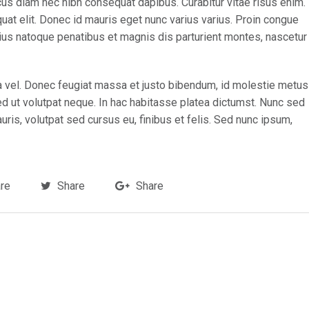
cus diam nec nibh consequat dapibus. Curabitur vitae risus enim.
quat elit. Donec id mauris eget nunc varius varius. Proin congue
rius natoque penatibus et magnis dis parturient montes, nascetur
rra vel. Donec feugiat massa et justo bibendum, id molestie metus
ed ut volutpat neque. In hac habitasse platea dictumst. Nunc sed
is, volutpat sed cursus eu, finibus et felis. Sed nunc ipsum,
re
Share
Share