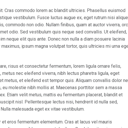
it. Cras commodo lorem ac blandit ultricies. Phasellus euismod
tique vestibulum. Fusce luctus augue ex, eget rutrum nisi alique
is, commodo non odio. Nullam finibus, quam at auctor viverra, orc
met odio. Sed vestibulum quis neque sed convallis. Ut eleifend,
issim neque elit quis ante. Donec non nulla a diam posuere lacinia
ur maximus, ipsum magna volutpat tortor, quis ultricies mi urna eg
, risus et consectetur fermentum, lorem ligula ornare felis,
metus nec eleifend viverra, nibh lectus pharetra ligula, eget
iet metus, et eleifend est tempor quis. Aliquam convallis dolor n
us, eu molestie nibh mollis at. Maecenas porttitor sem a massa
ex. Etiam velit metus, mattis eu fermentum placerat, blandit et
uscipit nisl. Pellentesque lectus nisi, hendrerit id nulla sed,
s. Nulla malesuada eget ex vitae vestibulum.
r et eros fermentum elementum. Cras at lacus vel mauris