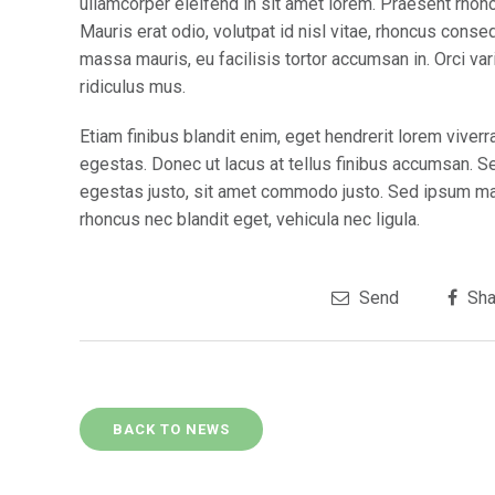
ullamcorper eleifend in sit amet lorem. Praesent rhon
Mauris erat odio, volutpat id nisl vitae, rhoncus conse
massa mauris, eu facilisis tortor accumsan in. Orci va
ridiculus mus.
Etiam finibus blandit enim, eget hendrerit lorem vive
egestas. Donec ut lacus at tellus finibus accumsan. S
egestas justo, sit amet commodo justo. Sed ipsum maur
rhoncus nec blandit eget, vehicula nec ligula.
Send
Sha
BACK TO NEWS