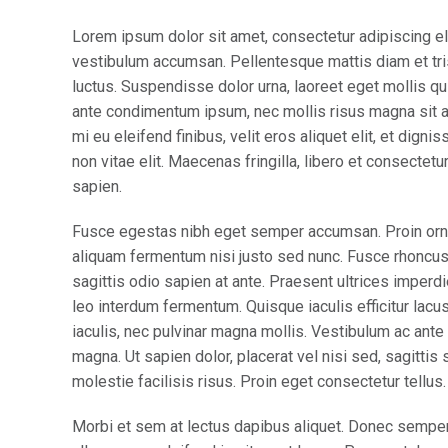
Lorem ipsum dolor sit amet, consectetur adipiscing el
vestibulum accumsan. Pellentesque mattis diam et tris
luctus. Suspendisse dolor urna, laoreet eget mollis qu
ante condimentum ipsum, nec mollis risus magna sit a
mi eu eleifend finibus, velit eros aliquet elit, et dign
non vitae elit. Maecenas fringilla, libero et consectet
sapien.
Fusce egestas nibh eget semper accumsan. Proin ornare
aliquam fermentum nisi justo sed nunc. Fusce rhoncus, 
sagittis odio sapien at ante. Praesent ultrices imperd
leo interdum fermentum. Quisque iaculis efficitur lac
iaculis, nec pulvinar magna mollis. Vestibulum ac ante 
magna. Ut sapien dolor, placerat vel nisi sed, sagittis s
molestie facilisis risus. Proin eget consectetur tellu
Morbi et sem at lectus dapibus aliquet. Donec sempe