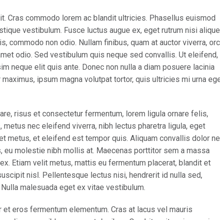
it. Cras commodo lorem ac blandit ultricies. Phasellus euismod
tique vestibulum. Fusce luctus augue ex, eget rutrum nisi alique
is, commodo non odio. Nullam finibus, quam at auctor viverra, orc
met odio. Sed vestibulum quis neque sed convallis. Ut eleifend,
issim neque elit quis ante. Donec non nulla a diam posuere lacinia
ur maximus, ipsum magna volutpat tortor, quis ultricies mi urna eg
, risus et consectetur fermentum, lorem ligula ornare felis,
metus nec eleifend viverra, nibh lectus pharetra ligula, eget
iet metus, et eleifend est tempor quis. Aliquam convallis dolor n
us, eu molestie nibh mollis at. Maecenas porttitor sem a massa
ex. Etiam velit metus, mattis eu fermentum placerat, blandit et
uscipit nisl. Pellentesque lectus nisi, hendrerit id nulla sed,
s. Nulla malesuada eget ex vitae vestibulum.
r et eros fermentum elementum. Cras at lacus vel mauris