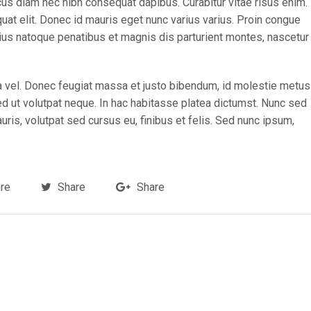
cus diam nec nibh consequat dapibus. Curabitur vitae risus enim.
quat elit. Donec id mauris eget nunc varius varius. Proin congue
rius natoque penatibus et magnis dis parturient montes, nascetur
rra vel. Donec feugiat massa et justo bibendum, id molestie metus
ed ut volutpat neque. In hac habitasse platea dictumst. Nunc sed
is, volutpat sed cursus eu, finibus et felis. Sed nunc ipsum,
re
Share
Share