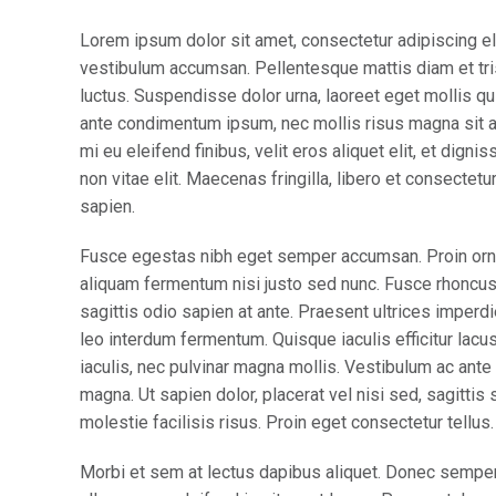
Lorem ipsum dolor sit amet, consectetur adipiscing el
vestibulum accumsan. Pellentesque mattis diam et tris
luctus. Suspendisse dolor urna, laoreet eget mollis qu
ante condimentum ipsum, nec mollis risus magna sit a
mi eu eleifend finibus, velit eros aliquet elit, et dign
non vitae elit. Maecenas fringilla, libero et consectet
sapien.
Fusce egestas nibh eget semper accumsan. Proin ornare
aliquam fermentum nisi justo sed nunc. Fusce rhoncus, 
sagittis odio sapien at ante. Praesent ultrices imperd
leo interdum fermentum. Quisque iaculis efficitur lac
iaculis, nec pulvinar magna mollis. Vestibulum ac ante 
magna. Ut sapien dolor, placerat vel nisi sed, sagittis s
molestie facilisis risus. Proin eget consectetur tellu
Morbi et sem at lectus dapibus aliquet. Donec sempe