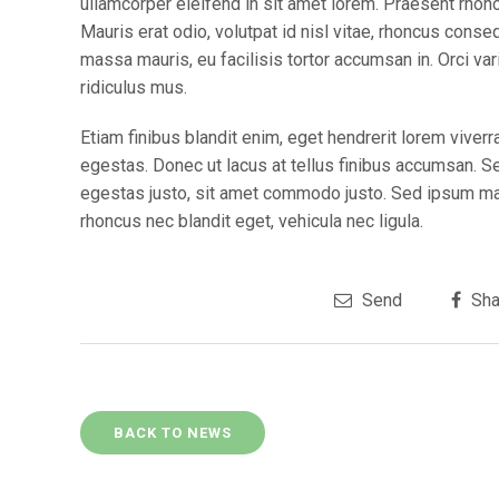
ullamcorper eleifend in sit amet lorem. Praesent rhon
Mauris erat odio, volutpat id nisl vitae, rhoncus conse
massa mauris, eu facilisis tortor accumsan in. Orci va
ridiculus mus.
Etiam finibus blandit enim, eget hendrerit lorem vive
egestas. Donec ut lacus at tellus finibus accumsan. S
egestas justo, sit amet commodo justo. Sed ipsum maur
rhoncus nec blandit eget, vehicula nec ligula.
Send
Sha
BACK TO NEWS