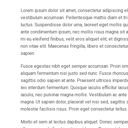
Lorem ipsum dolor sit amet, consectetur adipiscing el
vestibulum accumsan. Pellentesque mattis diam et tris
luctus. Suspendisse dolor urna, laoreet eget mollis qu
ante condimentum ipsum, nec mollis risus magna sit a
mi eu eleifend finibus, velit eros aliquet elit, et dign
non vitae elit. Maecenas fringilla, libero et consectet
sapien.
Fusce egestas nibh eget semper accumsan. Proin ornare
aliquam fermentum nisi justo sed nunc. Fusce rhoncus, 
sagittis odio sapien at ante. Praesent ultrices imperd
leo interdum fermentum. Quisque iaculis efficitur lac
iaculis, nec pulvinar magna mollis. Vestibulum ac ante 
magna. Ut sapien dolor, placerat vel nisi sed, sagittis s
molestie facilisis risus. Proin eget consectetur tellu
Morbi et sem at lectus dapibus aliquet. Donec sempe