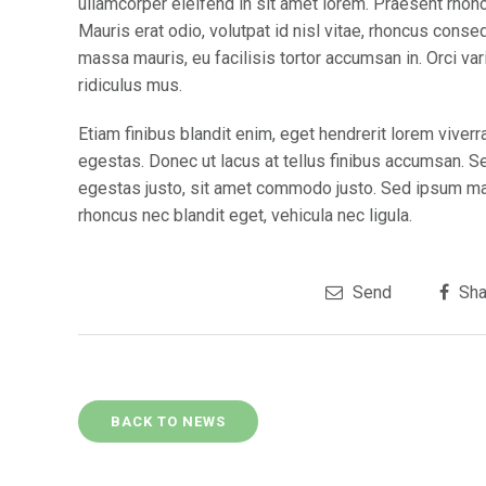
ullamcorper eleifend in sit amet lorem. Praesent rhon
Mauris erat odio, volutpat id nisl vitae, rhoncus conse
massa mauris, eu facilisis tortor accumsan in. Orci va
ridiculus mus.
Etiam finibus blandit enim, eget hendrerit lorem vive
egestas. Donec ut lacus at tellus finibus accumsan. S
egestas justo, sit amet commodo justo. Sed ipsum maur
rhoncus nec blandit eget, vehicula nec ligula.
Send
Sha
BACK TO NEWS