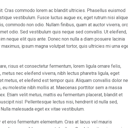
it. Cras commodo lorem ac blandit ultricies. Phasellus euismod
tique vestibulum. Fusce luctus augue ex, eget rutrum nisi alique
is, commodo non odio. Nullam finibus, quam at auctor viverra, orc
met odio. Sed vestibulum quis neque sed convallis. Ut eleifend,
issim neque elit quis ante. Donec non nulla a diam posuere lacinia
ur maximus, ipsum magna volutpat tortor, quis ultricies mi urna eg
, risus et consectetur fermentum, lorem ligula ornare felis,
metus nec eleifend viverra, nibh lectus pharetra ligula, eget
iet metus, et eleifend est tempor quis. Aliquam convallis dolor n
us, eu molestie nibh mollis at. Maecenas porttitor sem a massa
ex. Etiam velit metus, mattis eu fermentum placerat, blandit et
uscipit nisl. Pellentesque lectus nisi, hendrerit id nulla sed,
s. Nulla malesuada eget ex vitae vestibulum.
r et eros fermentum elementum. Cras at lacus vel mauris