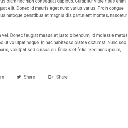
cus diam nec nibh consequat dapibus. Curabitur vitae risus enim.
quat elit. Donec id mauris eget nunc varius varius. Proin congue
rius natoque penatibus et magnis dis parturient montes, nascetur
rra vel. Donec feugiat massa et justo bibendum, id molestie metus
ed ut volutpat neque. In hac habitasse platea dictumst. Nunc sed
is, volutpat sed cursus eu, finibus et felis. Sed nunc ipsum,
re
Share
Share