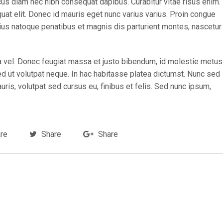
cus diam nec nibh consequat dapibus. Curabitur vitae risus enim.
quat elit. Donec id mauris eget nunc varius varius. Proin congue
rius natoque penatibus et magnis dis parturient montes, nascetur
rra vel. Donec feugiat massa et justo bibendum, id molestie metus
ed ut volutpat neque. In hac habitasse platea dictumst. Nunc sed
is, volutpat sed cursus eu, finibus et felis. Sed nunc ipsum,
re
Share
Share