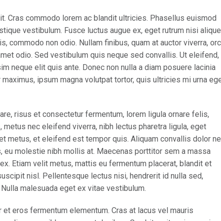
it. Cras commodo lorem ac blandit ultricies. Phasellus euismod
tique vestibulum. Fusce luctus augue ex, eget rutrum nisi alique
is, commodo non odio. Nullam finibus, quam at auctor viverra, orc
met odio. Sed vestibulum quis neque sed convallis. Ut eleifend,
issim neque elit quis ante. Donec non nulla a diam posuere lacinia
ur maximus, ipsum magna volutpat tortor, quis ultricies mi urna eg
, risus et consectetur fermentum, lorem ligula ornare felis,
metus nec eleifend viverra, nibh lectus pharetra ligula, eget
iet metus, et eleifend est tempor quis. Aliquam convallis dolor n
us, eu molestie nibh mollis at. Maecenas porttitor sem a massa
ex. Etiam velit metus, mattis eu fermentum placerat, blandit et
uscipit nisl. Pellentesque lectus nisi, hendrerit id nulla sed,
s. Nulla malesuada eget ex vitae vestibulum.
r et eros fermentum elementum. Cras at lacus vel mauris