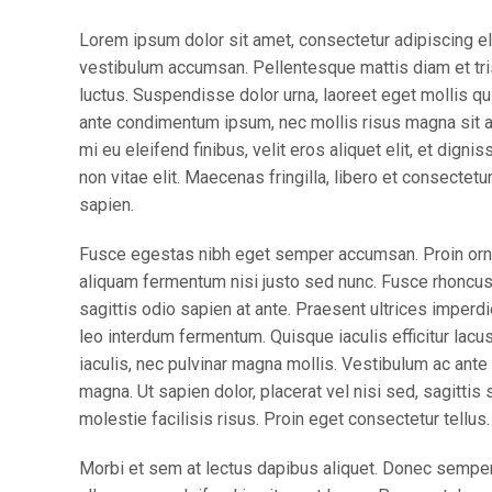
Lorem ipsum dolor sit amet, consectetur adipiscing el
vestibulum accumsan. Pellentesque mattis diam et tris
luctus. Suspendisse dolor urna, laoreet eget mollis qu
ante condimentum ipsum, nec mollis risus magna sit a
mi eu eleifend finibus, velit eros aliquet elit, et dign
non vitae elit. Maecenas fringilla, libero et consectet
sapien.
Fusce egestas nibh eget semper accumsan. Proin ornare
aliquam fermentum nisi justo sed nunc. Fusce rhoncus, 
sagittis odio sapien at ante. Praesent ultrices imperd
leo interdum fermentum. Quisque iaculis efficitur lac
iaculis, nec pulvinar magna mollis. Vestibulum ac ante 
magna. Ut sapien dolor, placerat vel nisi sed, sagittis s
molestie facilisis risus. Proin eget consectetur tellu
Morbi et sem at lectus dapibus aliquet. Donec sempe