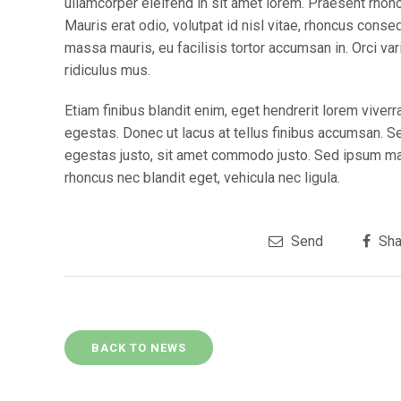
ullamcorper eleifend in sit amet lorem. Praesent rhon
Mauris erat odio, volutpat id nisl vitae, rhoncus conse
massa mauris, eu facilisis tortor accumsan in. Orci va
ridiculus mus.
Etiam finibus blandit enim, eget hendrerit lorem vive
egestas. Donec ut lacus at tellus finibus accumsan. S
egestas justo, sit amet commodo justo. Sed ipsum maur
rhoncus nec blandit eget, vehicula nec ligula.
Send
Sha
BACK TO NEWS