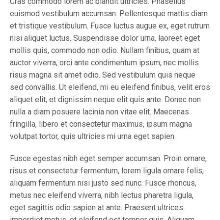
Cras commodo lorem ac blandit ultricies. Phasellus
euismod vestibulum accumsan. Pellentesque mattis diam
et tristique vestibulum. Fusce luctus augue ex, eget rutrum
nisi aliquet luctus. Suspendisse dolor urna, laoreet eget
mollis quis, commodo non odio. Nullam finibus, quam at
auctor viverra, orci ante condimentum ipsum, nec mollis
risus magna sit amet odio. Sed vestibulum quis neque
sed convallis. Ut eleifend, mi eu eleifend finibus, velit eros
aliquet elit, et dignissim neque elit quis ante. Donec non
nulla a diam posuere lacinia non vitae elit. Maecenas
fringilla, libero et consectetur maximus, ipsum magna
volutpat tortor, quis ultricies mi urna eget sapien.
Fusce egestas nibh eget semper accumsan. Proin ornare,
risus et consectetur fermentum, lorem ligula ornare felis,
aliquam fermentum nisi justo sed nunc. Fusce rhoncus,
metus nec eleifend viverra, nibh lectus pharetra ligula,
eget sagittis odio sapien at ante. Praesent ultrices
imperdiet metus, et eleifend est tempor quis. Aliquam