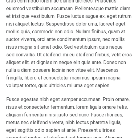
Cras commodo lorem ac blandit ultricies. Phasellus
euismod vestibulum accumsan. Pellentesque mattis diam
et tristique vestibulum. Fusce luctus augue ex, eget rutrum
nisi aliquet luctus. Suspendisse dolor urna, laoreet eget
mollis quis, commodo non odio. Nullam finibus, quam at
auctor viverra, orci ante condimentum ipsum, nec mollis
risus magna sit amet odio. Sed vestibulum quis neque
sed convallis. Ut eleifend, mi eu eleifend finibus, velit eros
aliquet elit, et dignissim neque elit quis ante. Donec non
nulla a diam posuere lacinia non vitae elit. Maecenas
fringilla, libero et consectetur maximus, ipsum magna
volutpat tortor, quis ultricies mi urna eget sapien.
Fusce egestas nibh eget semper accumsan. Proin ornare,
risus et consectetur fermentum, lorem ligula ornare felis,
aliquam fermentum nisi justo sed nunc. Fusce rhoncus,
metus nec eleifend viverra, nibh lectus pharetra ligula,
eget sagittis odio sapien at ante. Praesent ultrices
imperdiet metus, et eleifend est tempor quis. Aliquam